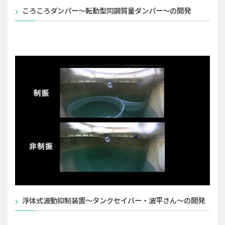
ころころダンパー～転動型同調質量ダンパー～の開発
浮体式波動抑制装置～タンクセイバー・波平さん～の開発